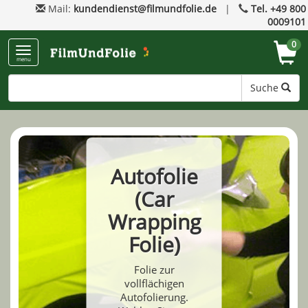
Mail:
kundendienst@filmundfolie.de
|
Tel. +49 800
0009101
0
menu
Suche
Autofolie
(Car
Wrapping
Folie)
Folie zur
vollflächigen
Autofolierung.