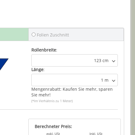
Folien Zuschnitt
Rollenbreite
:
123 cm
Länge
:
1 m
Mengenrabatt: Kaufen Sie mehr, sparen
Sie mehr!
(*Im Verhältnis zu 1 Meter)
Berechneter Preis:
exkl. USt
Inkl. USt