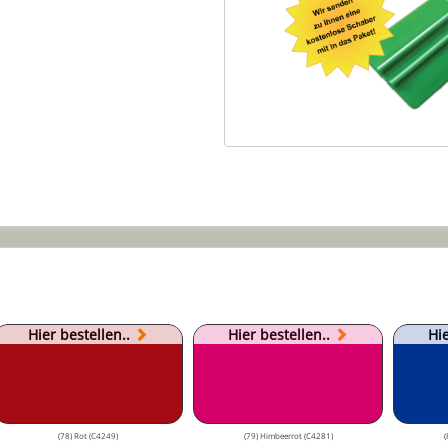
Hier bestellen..
Hier bestellen..
Hie
(78) Rot (C4249)
(79) Himbeerrot (C4281)
(