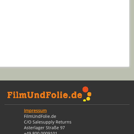
Impressum
FilmUndFolie.de
C/O Salesupply Returns
Asterlager Straße 97
+49 800 0009101