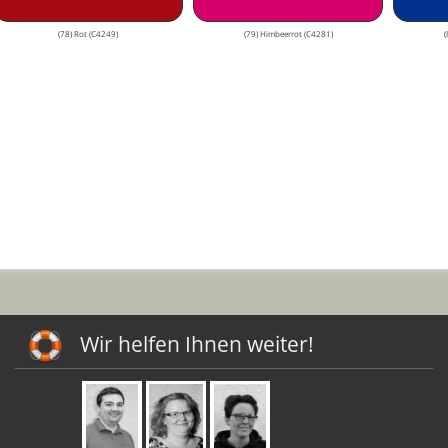
(78) Rot (C4249)
(79) Himbeerrot (C4281)
(
Wir helfen Ihnen weiter!