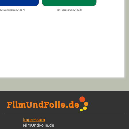
80) Dunkelblau (C4387)
(81) Moosgrün (C4433)
Impressum
FilmUndFolie.de