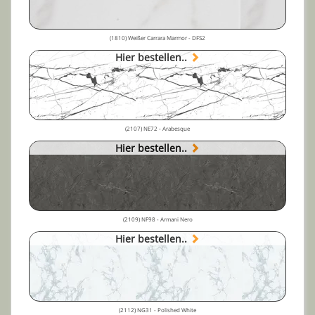
(1810) Weißer Carrara Marmor - DFS2
Hier bestellen..
(2107) NE72 - Arabesque
Hier bestellen..
(2109) NF98 - Armani Nero
Hier bestellen..
(2112) NG31 - Polished White