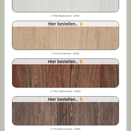
(1798) Weiße Esche - DFW1
Hier bestellen..
(1797) Eichenfolie - DFW2
Hier bestellen..
(1796) Teakholzfolie - DFW3
Hier bestellen..
(1795) Walnussfolie - DFW4