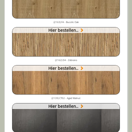
(2163) F4 - Bucolic Oak
Hier bestellen..
(2162) D4 - Zebrano
Hier bestellen..
(2139) CT02 - Aged Walnut
Hier bestellen..