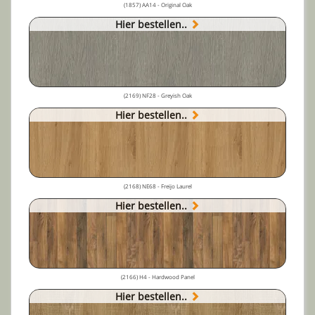
(1857) AA14 - Original Oak
Hier bestellen..
(2169) NF28 - Greyish Oak
Hier bestellen..
(2168) NE68 - Freijo Laurel
Hier bestellen..
(2166) H4 - Hardwood Panel
Hier bestellen..