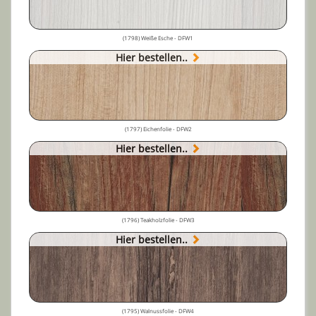
(1798) Weiße Esche - DFW1
Hier bestellen..
(1797) Eichenfolie - DFW2
Hier bestellen..
(1796) Teakholzfolie - DFW3
Hier bestellen..
(1795) Walnussfolie - DFW4