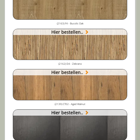
(2163) F4 - Bucolic Oak
Hier bestellen..
(2162) D4 - Zebrano
Hier bestellen..
(2139) CT02 - Aged Walnut
Hier bestellen..