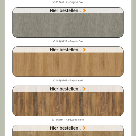
(1857) AA14 - Original Oak
Hier bestellen..
(2169) NF28 - Greyish Oak
Hier bestellen..
(2168) NE68 - Freijo Laurel
Hier bestellen..
(2166) H4 - Hardwood Panel
Hier bestellen..