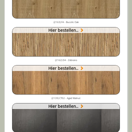
(2163) F4 - Bucolic Oak
Hier bestellen..
(2162) D4 - Zebrano
Hier bestellen..
(2139) CT02 - Aged Walnut
Hier bestellen..