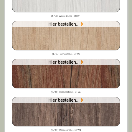
(1798) Weiße Esche - DFW1
Hier bestellen..
(1797) Eichenfolie - DFW2
Hier bestellen..
(1796) Teakholzfolie - DFW3
Hier bestellen..
(1795) Walnussfolie - DFW4