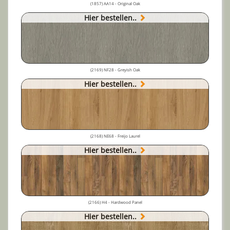
(1857) AA14 - Original Oak
Hier bestellen..
(2169) NF28 - Greyish Oak
Hier bestellen..
(2168) NE68 - Freijo Laurel
Hier bestellen..
(2166) H4 - Hardwood Panel
Hier bestellen..