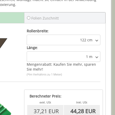
novierung.
Folien Zuschnitt
Rollenbreite
:
122 cm
Länge
:
1 m
Mengenrabatt: Kaufen Sie mehr, sparen
Sie mehr!
(*Im Verhältnis zu 1 Meter)
Berechneter Preis:
exkl. USt
Inkl. USt
37,21 EUR
44,28 EUR