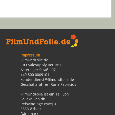
Impressum
FilmUndFolie.de
C/O Salesupply Returns
Asterlager Straße 97
+49 800 0009101
kundendienst@filmundfolie.de
Geschäftsführer: Rune Fabricius
FilmUndFolie ist ein Teil von
Foliekniven.dk
Refsvindinge Byvej 3
5853 Ørbæk
Dänemark