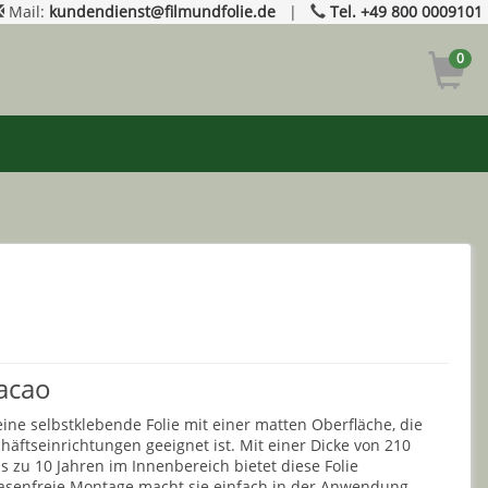
Mail:
kundendienst@filmundfolie.de
|
Tel. +49 800 0009101
0
Cacao
 eine selbstklebende Folie mit einer matten Oberfläche, die
äftseinrichtungen geeignet ist. Mit einer Dicke von 210
s zu 10 Jahren im Innenbereich bietet diese Folie
lasenfreie Montage macht sie einfach in der Anwendung