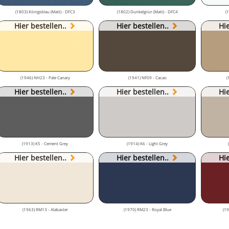
(1803) Königsblau (Matt) - DFC3
(1802) Dunkelgrün (Matt) - DFC4
(
Hier bestellen..
Hier bestellen..
Hie
(1946) NH23 - Pale Canary
(1941) NF09 - Cacao
(
Hier bestellen..
Hier bestellen..
Hie
(1913) K5 - Cement Grey
(1914) K6 - Light Grey
Hier bestellen..
Hier bestellen..
Hie
(1963) RM13 - Alabaster
(1970) RM23 - Royal Blue
(19