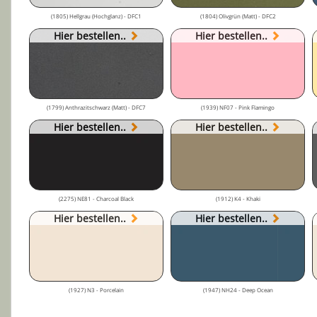
(1805) Hellgrau (Hochglanz) - DFC1
(1804) Olivgrün (Matt) - DFC2
Hier bestellen..
Hier bestellen..
(1799) Anthrazitschwarz (Matt) - DFC7
(1939) NF07 - Pink Flamingo
Hier bestellen..
Hier bestellen..
(2275) NE81 - Charcoal Black
(1912) K4 - Khaki
Hier bestellen..
Hier bestellen..
(1927) N3 - Porcelain
(1947) NH24 - Deep Ocean