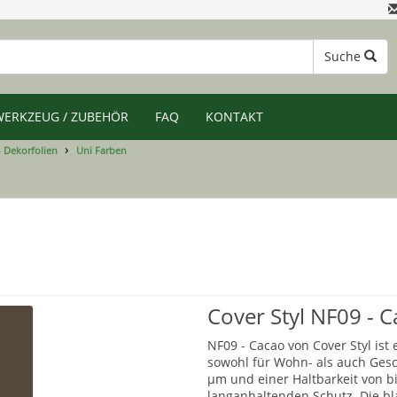
Suche
WERKZEUG / ZUBEHÖR
FAQ
KONTAKT
- Dekorfolien
Uni Farben
Cover Styl NF09 - 
NF09 - Cacao von Cover Styl ist
sowohl für Wohn- als auch Gesch
µm und einer Haltbarkeit von bi
langanhaltenden Schutz. Die b