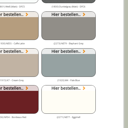
1801) Weiß (Matt) - DFC5
(1800) Dunkelgrau (Matt) - DFC6
r bestellen..
Hier bestellen..
1930) NE55 - Caffe Latte
(2273) NE79 - Elephant Grey
r bestellen..
Hier bestellen..
(1915) K7 - Cream Grey
(1920) M4 - Pale Blue
r bestellen..
Hier bestellen..
36) NF04 - Bordeaux Red
(2271) NE77 - Eggshell