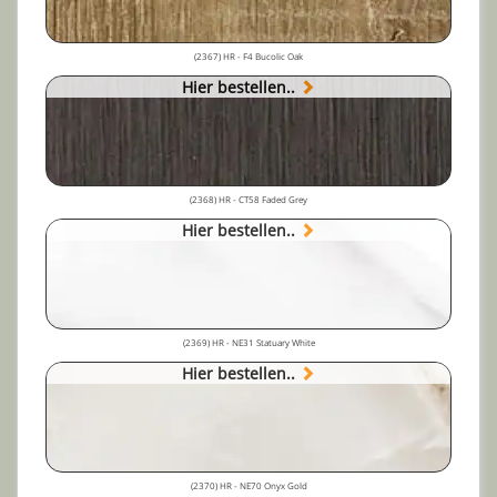
(2367) HR - F4 Bucolic Oak
Hier bestellen..
(2368) HR - CT58 Faded Grey
Hier bestellen..
(2369) HR - NE31 Statuary White
Hier bestellen..
(2370) HR - NE70 Onyx Gold