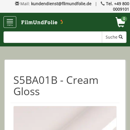
Mail:
kundendienst@filmundfolie.de
|
Tel. +49 800
0009101
0
menu
Suche
S5BA01B - Cream
Gloss