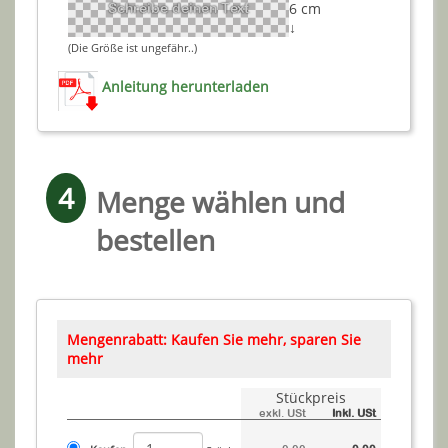
6 cm
Schreibe deinen Text
↓
(Die Größe ist ungefähr..)
Anleitung herunterladen
4
Menge wählen und
bestellen
Mengenrabatt: Kaufen Sie mehr, sparen Sie
mehr
Stückpreis
exkl. USt
Inkl. USt