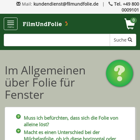
Mail:
kundendienst@filmundfolie.de
|
Tel. +49 800
0009101
0
menu
Suche
Im Allgemeinen
über Folie für
Fenster
Muss ich befürchten, dass sich die Folie von
alleine löst?
Macht es einen Unterschied bei der
Milchglasfolie, ob ich diese horizontal oder