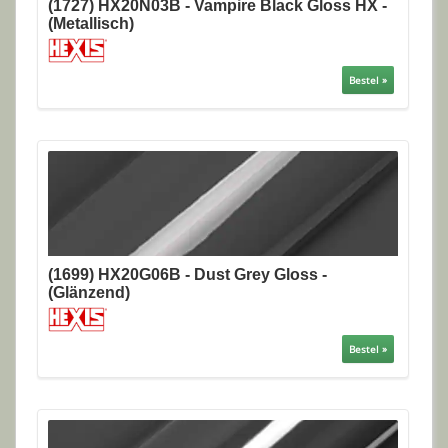
(1727) HX20N03B - Vampire Black Gloss HX -
(Metallisch)
Bestel »
(1699) HX20G06B - Dust Grey Gloss -
(Glänzend)
Bestel »