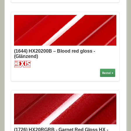
(1644) HX20200B – Blood red gloss -
(Glänzend)
Bestel »
(1726) HX20RGRB - Garnet Red Gloss HX -