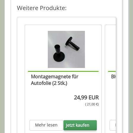
Weitere Produkte:
Montagemagnete für
BIG Squee
Autofolie (2 Stk.)
24,99 EUR
( 21,00 €)
Mehr lesen
Mehr le
Jetzt kaufen