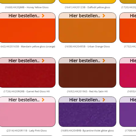
(1668) HX20JMIB – Honey Yellow Gloss
(1641) HX20123B - Daffodil yellow gloss
(1720) HX20JJ
Hier bestellen..
Hier bestellen..
Hie
1642) HX20165B - Mandarin yellow gloss (orange)
(1658) HX20495B - Urban Orange Gloss
(1732) HX
Hier bestellen..
Hier bestellen..
Hie
(1726) HX20RGRB - Garnet Red Gloss HX
(1692) HX20196S - Red Alu Satin HX
(1693)
Hier bestellen..
Hier bestellen..
Hie
(2314) HX20R11B - Lady Pink Gloss
(1689) HX20VBYB- Byzantine Violet glitter gloss
(1708) HX