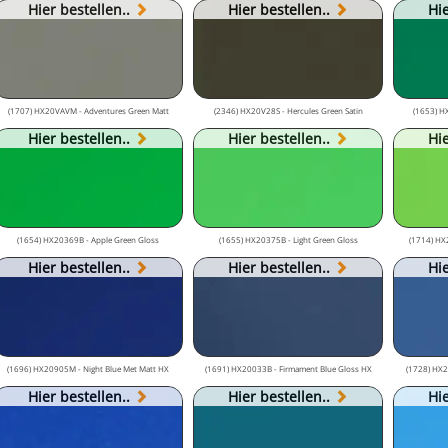
Hier bestellen..
Hier bestellen..
Hie
(1707) HX20VAVM - Adventures Green Matt
(2346) HX20V28S - Hercules Green Satin
(1653) H
Hier bestellen..
Hier bestellen..
Hie
(1654) HX20369B - Apple Green Gloss
(1655) HX20375B - Light Green Gloss
(1714) HX
Hier bestellen..
Hier bestellen..
Hie
(1696) HX20905M - Night Blue Met Matt HX
(1691) HX20033B - Firmament Blue Gloss HX
(1728) HX20
Hier bestellen..
Hier bestellen..
Hie