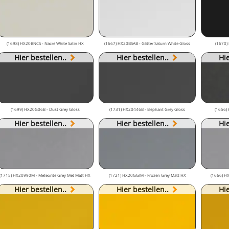
(1698) HX20BNCS - Nacre White Satin HX
(1667) HX20BSAB - Glitter Saturn White Gloss
(1670)
Hier bestellen..
Hier bestellen..
Hie
(1699) HX20G06B - Dust Grey Gloss
(1731) HX20446B - Elephant Grey Gloss
(1656) 
Hier bestellen..
Hier bestellen..
Hie
(1715) HX20990M - Meteorite Grey Met Matt HX
(1721) HX20GGIM - Frozen Grey Matt HX
(1666) HX
Hier bestellen..
Hier bestellen..
Hie