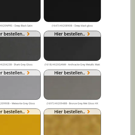
 HX20NPRS – Deep Black Satin
(1647) HX20890B – Deep black gloss
r bestellen..
Hier bestellen..
HX20423B - Shark Grey Gloss
(1618) HX20GANM - Anthracite Grey Metallic Matt
r bestellen..
Hier bestellen..
20990B – Meteorite Grey Gloss
(1697) HX20948B - Bronze Grey Met Gloss HX
r bestellen..
Hier bestellen..