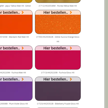
AM - Jaïpur Yallow Matt HX -Glitter
(1712) HX20548M - Florida Yellow Matt HX
r bestellen..
Hier bestellen..
20165M - Mandarin Red Matt HX
(1700) HX20OAUB – Glitter Aurora Orange Gloss
HX
r bestellen..
Hier bestellen..
 HX20220M - Fuchsia Matt HX
(1713) HX20220B - Fuchsia Gloss HX
r bestellen..
Hier bestellen..
20008B - Plum Violet Gloss HX
(1723) HX20352B - Elderberry Purple Gloss HX