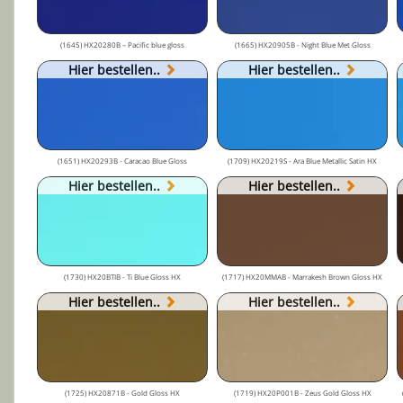
(1645) HX20280B – Pacific blue gloss
(1665) HX20905B - Night Blue Met Gloss
Hier bestellen..
Hier bestellen..
(1651) HX20293B - Caracao Blue Gloss
(1709) HX20219S - Ara Blue Metallic Satin HX
Hier bestellen..
Hier bestellen..
(1730) HX20BTIB - Ti Blue Gloss HX
(1717) HX20MMAB - Marrakesh Brown Gloss HX
Hier bestellen..
Hier bestellen..
(1725) HX20871B - Gold Gloss HX
(1719) HX20P001B - Zeus Gold Gloss HX