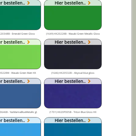
r bestellen..
Hier bestellen..
X20348B - Emerald Green Gloss
(1649) HX20228B - Wasabi Green Metallic Gloss
r bestellen..
Hier bestellen..
20228M - Wasabi Green Matt HX
(1646) HX20532B – Abyssal blue gloss
r bestellen..
Hier bestellen..
646B - YasMarinaBlueMetallic gl.
(1701) HX20P005B - Triton Blue Gloss HX
r bestellen..
Hier bestellen..