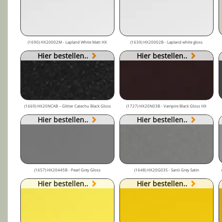
(1690) HX20002M - Lapland White Matt HX
(1639) HX20002B - Lapland white gloss
Hier bestellen..
Hier bestellen..
(1669) HX20NCAB – Glitter Catechu Black Gloss
(1727) HX20N03B - Vampire Black Gloss HX
Hier bestellen..
Hier bestellen..
(1657) HX20445B - Pearl Grey Gloss
(1648) HX20G03S - Santi Grey Satin
Hier bestellen..
Hier bestellen..