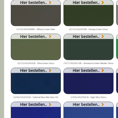
Hier bestellen..
Hier bestellen..
(1673) HX20VMIM – Military Green Matt
(2316) HX20VFAB - Fairway Green Gloss
Hier bestellen..
Hier bestellen..
(2315) HX20VOLB - Olive Green Gloss
(1671) HX20V14B – Sherwood Green Metallic Gloss
Hier bestellen..
Hier bestellen..
(1694) HX20236S - Celestial Blue Met Satin HX
(1650) HX20281B - Night Blue Gloss
Hier bestellen..
Hier bestellen..