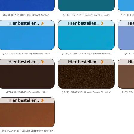
(1638) HX20P004B - Blue Brillant Apollon
(2347) HX20525B - Grand Prix Blue Gloss
(1659) HX20
Hier bestellen..
Hier bestellen..
Hie
(1652) HX20299B - Montpellier Blue Gloss
(1729) HX20BTUM - Turquoise Blue Matt HX
(1711) 
Hier bestellen..
Hier bestellen..
Hie
(1710) HX20476B - Brown Gloss HX
(1722) HX20731B - Havana Brown Gloss HX
(1716) HX20
Hier bestellen..
(1695) HX20661S - Canyon Copper Met Satin HX