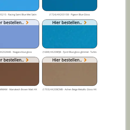
521S - Racing Saint Blue Met Satin
(1724) HX20315B - Pigeon Blue Gloss
r bestellen..
Hier bestellen..
HX20284B - Niagara blue gloss
(1688) HX20BFJB - Fjord Blue gloss glimmer- Turkis
r bestellen..
Hier bestellen..
MMAM - Marrakesh Brown Matt HX
(1703) HX20BCMB - Ashen Beige Metallic Gloss HX