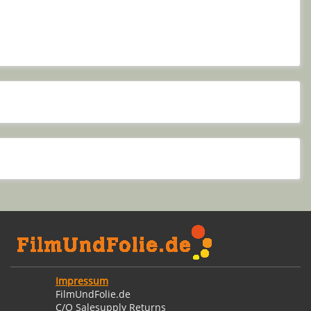
Impressum
FilmUndFolie.de
C/O Salesupply Returns