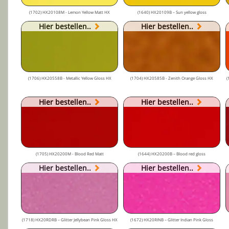
(1702) HX20108M - Lemon Yellow Matt HX
(1640) HX20109B – Sun yellow gloss
Hier bestellen..
Hier bestellen..
(1706) HX20558B - Metallic Yellow Gloss HX
(1704) HX20585B - Zenith Orange Gloss HX
(
Hier bestellen..
Hier bestellen..
(1705) HX20200M - Blood Red Matt
(1644) HX20200B – Blood red gloss
Hier bestellen..
Hier bestellen..
(1718) HX20RDRB – Glitter Jellybean Pink Gloss HX
(1672) HX20RINB – Glitter Indian Pink Gloss