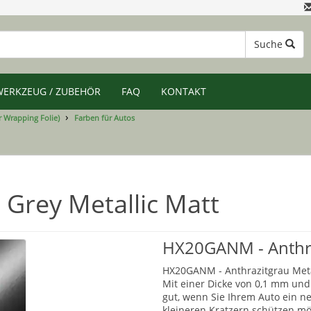
Suche
WERKZEUG / ZUBEHÖR
FAQ
KONTAKT
r Wrapping Folie)
Farben für Autos
Grey Metallic Matt
HX20GANM - Anthrac
HX20GANM - Anthrazitgrau Metall
Mit einer Dicke von 0,1 mm und e
gut, wenn Sie Ihrem Auto ein n
kleineren Kratzern schützen m