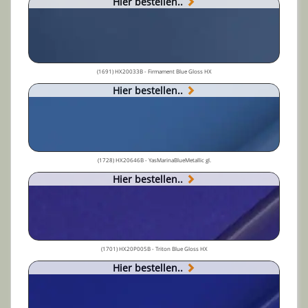
Hier bestellen..
(1691) HX20033B - Firmament Blue Gloss HX
Hier bestellen..
(1728) HX20646B - YasMarinaBlueMetallic gl.
Hier bestellen..
(1701) HX20P005B - Triton Blue Gloss HX
Hier bestellen..