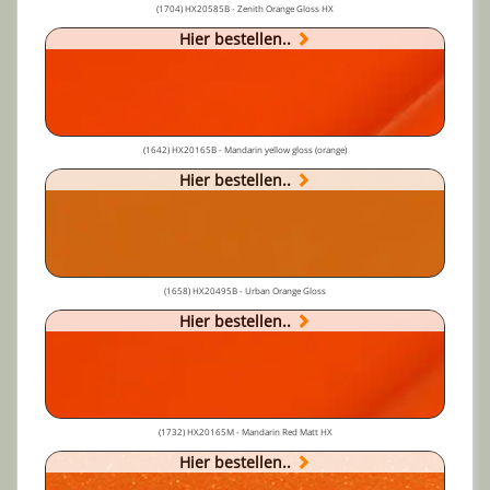
(1704) HX20585B - Zenith Orange Gloss HX
Hier bestellen..
(1642) HX20165B - Mandarin yellow gloss (orange)
Hier bestellen..
(1658) HX20495B - Urban Orange Gloss
Hier bestellen..
(1732) HX20165M - Mandarin Red Matt HX
Hier bestellen..