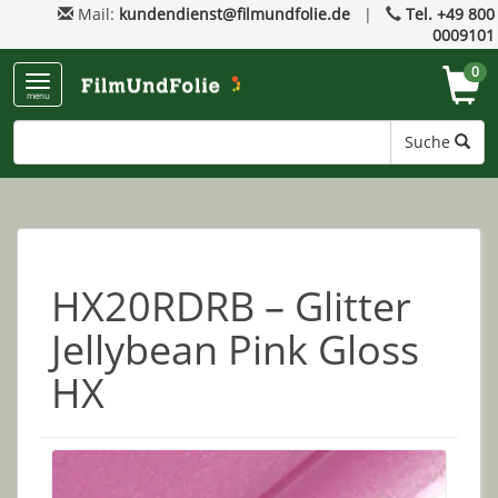
Mail:
kundendienst@filmundfolie.de
|
Tel. +49 800
0009101
0
menu
Suche
HX20RDRB – Glitter
Jellybean Pink Gloss
HX