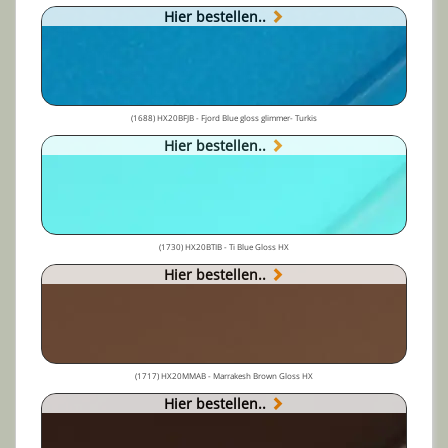
Hier bestellen..
(1688) HX20BFJB - Fjord Blue gloss glimmer- Turkis
Hier bestellen..
(1730) HX20BTIB - Ti Blue Gloss HX
Hier bestellen..
(1717) HX20MMAB - Marrakesh Brown Gloss HX
Hier bestellen..