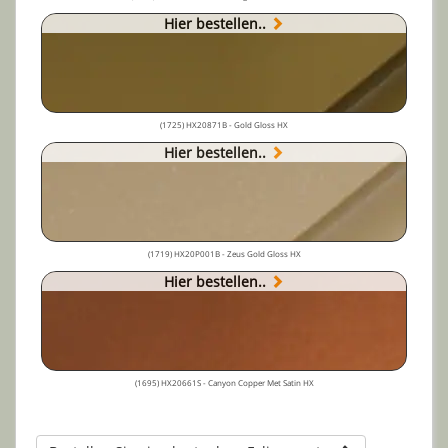
Hier bestellen..
(1725) HX20871B - Gold Gloss HX
Hier bestellen..
(1719) HX20P001B - Zeus Gold Gloss HX
Hier bestellen..
(1695) HX20661S - Canyon Copper Met Satin HX