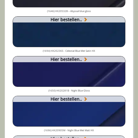
(1646) HX20532B – Abyssal blue gloss
Hier bestellen..
(1694) HX20236S - Celestial Blue Met Satin HX
Hier bestellen..
(1650) HX20281B - Night Blue Gloss
Hier bestellen..
(1696) HX20905M - Night Blue Met Matt HX