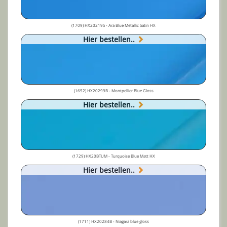
(1709) HX20219S - Ara Blue Metallic Satin HX
Hier bestellen..
(1652) HX20299B - Montpellier Blue Gloss
Hier bestellen..
(1729) HX20BTUM - Turquoise Blue Matt HX
Hier bestellen..
(1711) HX20284B - Niagara blue gloss