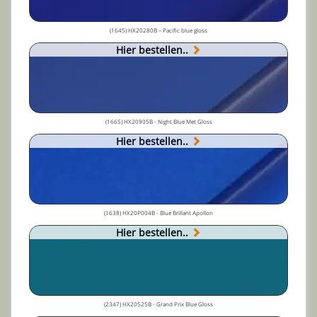
(1645) HX20280B – Pacific blue gloss
Hier bestellen..
(1665) HX20905B - Night Blue Met Gloss
Hier bestellen..
(1638) HX20P004B - Blue Brillant Apollon
Hier bestellen..
(2347) HX20525B - Grand Prix Blue Gloss