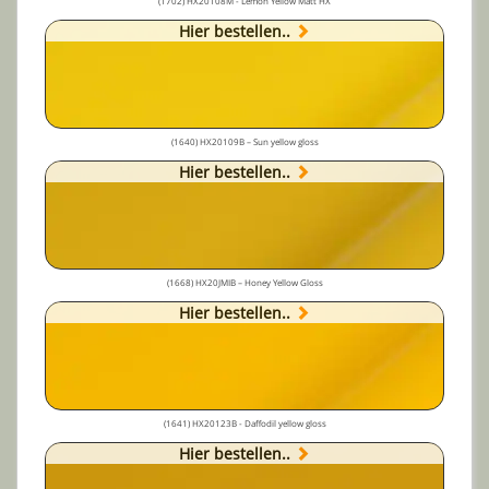
(1702) HX20108M - Lemon Yellow Matt HX
Hier bestellen..
(1640) HX20109B – Sun yellow gloss
Hier bestellen..
(1668) HX20JMIB – Honey Yellow Gloss
Hier bestellen..
(1641) HX20123B - Daffodil yellow gloss
Hier bestellen..