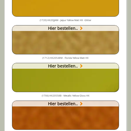
(1720) HX20JJAM - Jaïpur Yallow Matt HX -Glitter
Hier bestellen..
(1712) HX20548M - Florida Yellow Matt HX
Hier bestellen..
(1706) HX20558B - Metallic Yellow Gloss HX
Hier bestellen..