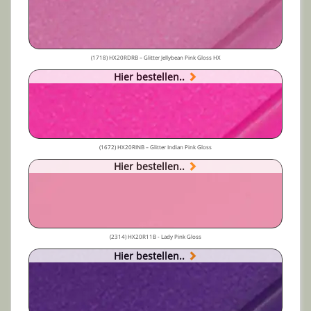
(1718) HX20RDRB – Glitter Jellybean Pink Gloss HX
Hier bestellen..
(1672) HX20RINB – Glitter Indian Pink Gloss
Hier bestellen..
(2314) HX20R11B - Lady Pink Gloss
Hier bestellen..