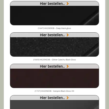
Hier bestellen..
(1647) HX20890B – Deep black gloss
Hier bestellen..
(1669) HX20NCAB – Glitter Catechu Black Gloss
Hier bestellen..
(1727) HX20N03B - Vampire Black Gloss HX
Hier bestellen..