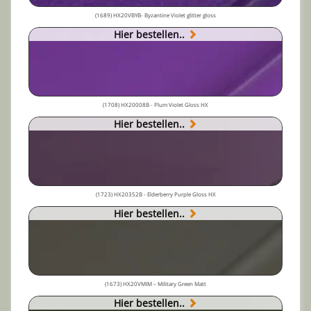
(1689) HX20VBYB- Byzantine Violet glitter gloss
Hier bestellen..
(1708) HX20008B - Plum Violet Gloss HX
Hier bestellen..
(1723) HX20352B - Elderberry Purple Gloss HX
Hier bestellen..
(1673) HX20VMIM – Military Green Matt
Hier bestellen..