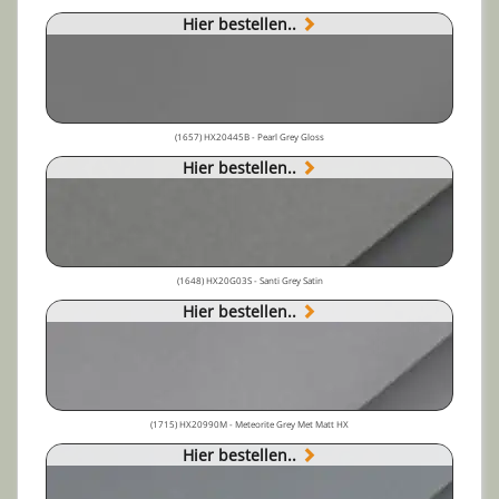
Hier bestellen..
(1657) HX20445B - Pearl Grey Gloss
Hier bestellen..
(1648) HX20G03S - Santi Grey Satin
Hier bestellen..
(1715) HX20990M - Meteorite Grey Met Matt HX
Hier bestellen..