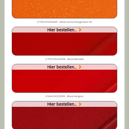
(1700) HX20OAUB – Glitter Aurora Orange Gloss HX
Hier bestellen..
(1705) HX20200M - Blood Red Matt
Hier bestellen..
(1644) HX20200B – Blood red gloss
Hier bestellen..