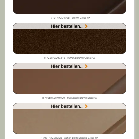
(1710) HX20476B - Brown Gloss HX
Hier bestellen..
(1722) HX20731B - Havana Brown Gloss HX
Hier bestellen..
(1716) HX20MMAM - Marrakesh Brown Matt HX
Hier bestellen..
(1703) HX20BCMB - Ashen Beige Metallic Gloss HX