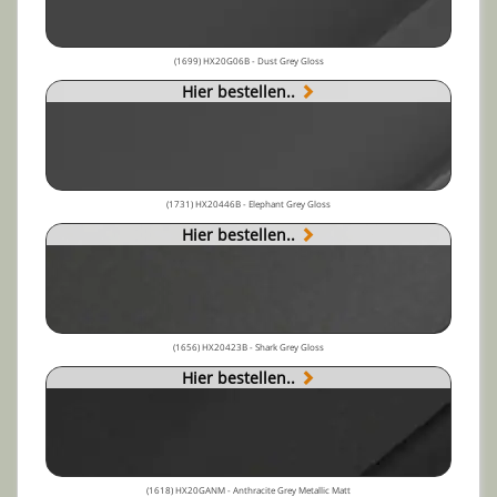
(1699) HX20G06B - Dust Grey Gloss
Hier bestellen..
(1731) HX20446B - Elephant Grey Gloss
Hier bestellen..
(1656) HX20423B - Shark Grey Gloss
Hier bestellen..
(1618) HX20GANM - Anthracite Grey Metallic Matt