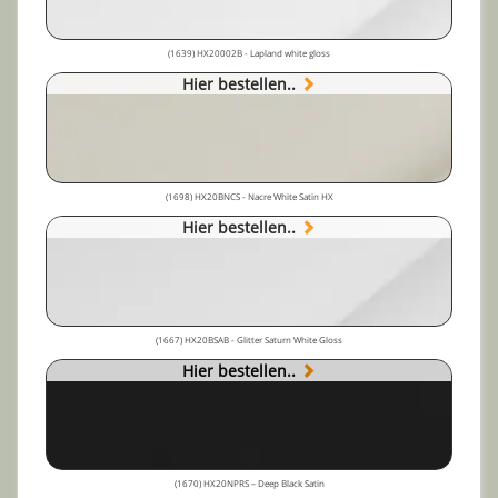
(1639) HX20002B - Lapland white gloss
Hier bestellen..
(1698) HX20BNCS - Nacre White Satin HX
Hier bestellen..
(1667) HX20BSAB - Glitter Saturn White Gloss
Hier bestellen..
(1670) HX20NPRS – Deep Black Satin