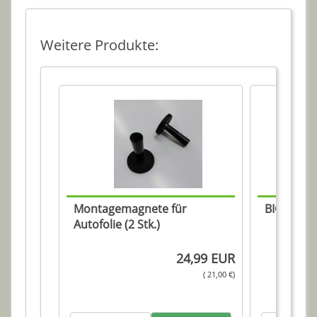
Weitere Produkte:
Montagemagnete für
BIG Squee
Autofolie (2 Stk.)
24,99 EUR
( 21,00 €)